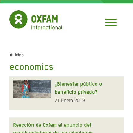
Pasar
al
contenido
principal
Inicio
Sobrescribir
economics
enlaces
de
¿Bienestar público o
ayuda
beneficio privado?
a
21 Enero 2019
la
navegación
Reacción de Oxfam al anuncio del
restablecimiento de las relaciones