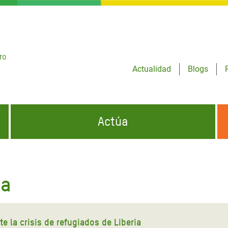
ro
Actualidad
Blogs
Actúa
GENCIAS
INFÓRMATE Y DIFUNDE NUESTROS
DÓNDE TRABAJAMOS
MENSAJES
ia
CONÓCENOS
risis Appeal
iento por la Crisis en
o
e la crisis de refugiados de Liberia