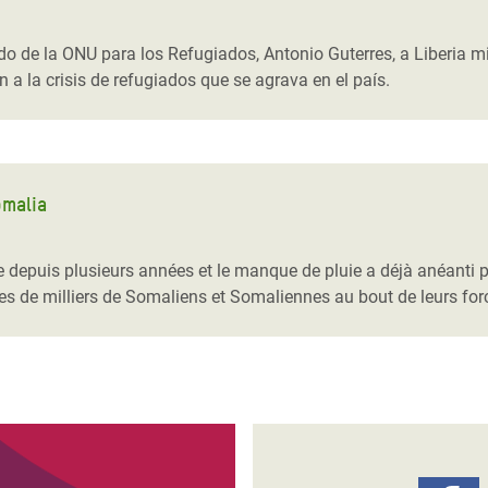
 Climática y Alimentaria
ica Oriental
o de la ONU para los Refugiados, Antonio Guterres, a Liberia m
a la crisis de refugiados que se agrava en el país.
s de Personas Refugiadas
dán del Sur
s de Refugiados Rohinyá
ngladesh
omalia
 en Siria
e depuis plusieurs années et le manque de pluie a déjà anéanti pl
s en Yemen
es de milliers de Somaliens et Somaliennes au bout de leurs for