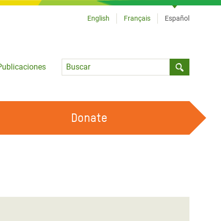
English
Français
Español
Language
Publicaciones
Submit sea
Donate
TRABAJA CON OXFAM
OUR FEMINIST PRINCIPLES
HAZ VOLUNTARIADO