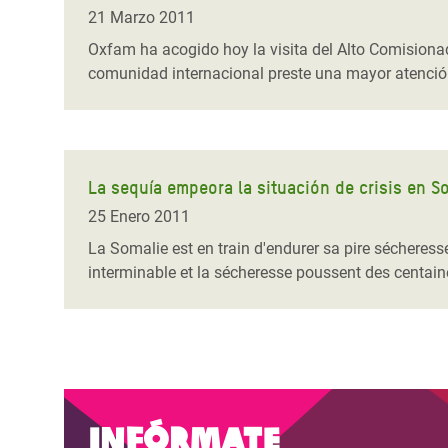
y Recursos Naturales
ayuda
#ActuaPorElClima
Crisis
21 Marzo 2011
Conflictos y Desastres
en Áfr
a
Oxfam ha acogido hoy la visita del Alto Comisionad
Erradiquemos el Sufrimiento Humano que
comunidad internacional preste una mayor atención 
Desigualdad Extrema y
se Oculta tras los Alimentos
Crisi
la
Servicios Sociales Básicos
en Su
¡Basta! Acabemos con las violencias contra
navegación
Inequality and Rights in a
mujeres y niñas
Crisi
Digital Age
en Ba
La sequía empeora la situación de crisis en S
25 Enero 2011
Gender, Rights, and Justice
Crisis
La Somalie est en train d'endurer sa pire sécheress
Crisi
interminable et la sécheresse poussent des centain
Infórmate