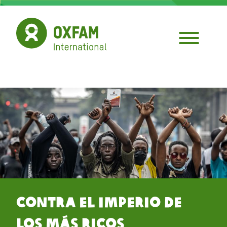
Pasar
al
contenido
principal
Contra el Imperio de
los Más Ricos