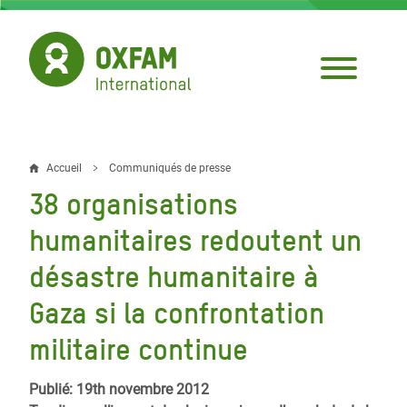
Aller
au
contenu
principal
Accueil
Communiqués de presse
Fil
38 organisations
d'Ariane
humanitaires redoutent un
désastre humanitaire à
Gaza si la confrontation
militaire continue
Publié: 19th novembre 2012