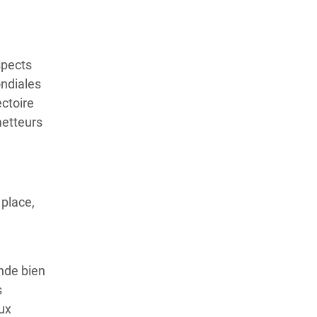
spects
ondiales
ectoire
metteurs
place,
nde bien
s
eux