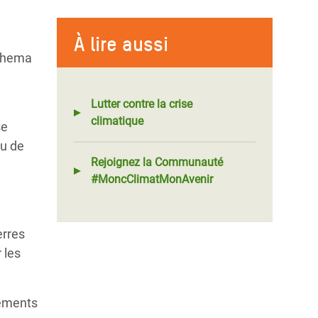
À lire aussi
Chema
Lutter contre la crise
climatique
se
eu de
Rejoignez la Communauté
#MoncClimatMonAvenir
erres
 les
nements