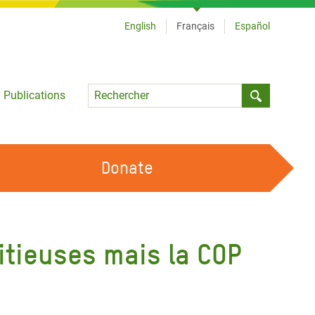
English
Français
Español
Language
Publications
Submit sea
Donate
TRAVAILLER AVEC NOUS
OUR FEMINIST PRINCIPLES
itieuses mais la COP
DEVENIR BÉNÉVOLE