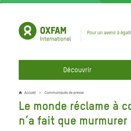
Aller
au
contenu
principal
Pour un avenir à égali
Découvrir
NOS DOMAINES D'ACTION
REJOINDRE NOS CAMPAGNES
URGE
Accueil
Communiqués de presse
Fil
Le monde réclame à co
Eau et Assainissement
Climate Justice
Appel
d'Ariane
au Li
Alimentation, Climat et
Hands Off Our Spaces
n’a fait que murmurer
Ressources Naturelles
Crise 
Rejoignez la Communauté