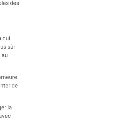
bles des
n qui
lus sûr
i au
demeure
enter de
er la
 avec