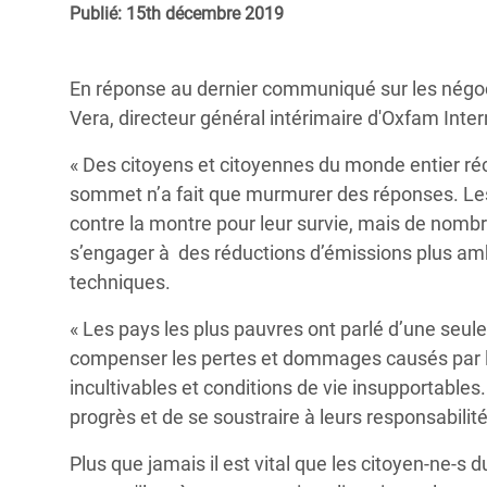
Publié: 15th décembre 2019
Conflits et Catastrophes
#MonClimatMonAvenir
Crise 
Alime
Inégalités Extrêmes et
Mettons Fin à la Souffrance qui se Cache
l’Est
En réponse au dernier communiqué sur les négoci
Services Essentiels
Derrière notre Alimentation
Vera, directeur général intérimaire d'Oxfam Intern
Crise
Inequality and Rights in a
Les Violences Faites aux Femmes et aux
« Des citoyens et citoyennes du monde entier ré
Digital Age
Filles, Ça Suffit !
Crise
sommet n’a fait que
murmurer
des réponses. Les
au Ba
Gender, Rights, and Justice
contre la montre pour leur survie, mais de nomb
Crise
s’engager à des réductions d’émissions plus amb
Souda
techniques.
Crise 
« Les pays les plus pauvres ont parlé d’une se
compenser les pertes et dommages causés par l’
incultivables et conditions de vie insupportables
progrès et de se soustraire à leurs responsabili
Plus que jamais il est vital que les citoyen-ne-