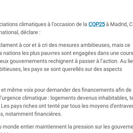
Climatique et
ntaire en Afrique de
ations climatiques à l’occasion de la
COP25
à Madrid, 
ational, déclare :
 au Yémen
clament à cor et à cri des mesures ambitieuses, mais ce
 des Réfugiés Rohingyas
 nations les plus pauvres sont engagées dans une cour
ngladesh
reux gouvernements rechignent à passer à l’action. Au li
 des Réfugié·es au
itieuses, les pays se sont querellés sur des aspects
n du Sud
en Syrie
ule et même voix pour demander des financements afin de
urgence climatique : logements devenus inhabitables, t
. Les pays riches ont tenté par tous les moyens d’entraver
tés, notamment financières.
s du monde entier maintiennent la pression sur les gouver