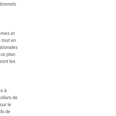
tionnels
emmes et
 tout en
ationales
 ce plan
sont les
es à
ollars de
our le
rds de