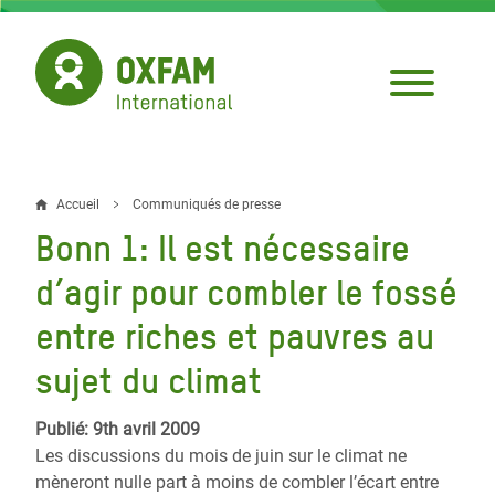
Aller
au
contenu
principal
Accueil
Communiqués de presse
Fil
Bonn 1: Il est nécessaire
d'Ariane
d’agir pour combler le fossé
entre riches et pauvres au
sujet du climat
Publié: 9th avril 2009
Les discussions du mois de juin sur le climat ne
mèneront nulle part à moins de combler l’écart entre