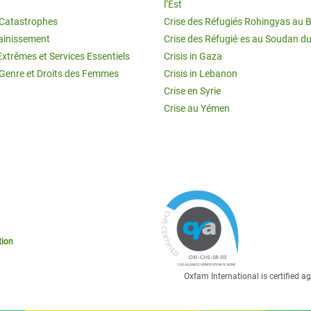
l’Est
t Catastrophes
Crise des Réfugiés Rohingyas au 
ainissement
Crise des Réfugié·es au Soudan d
Extrêmes et Services Essentiels
Crisis in Gaza
 Genre et Droits des Femmes
Crisis in Lebanon
Crise en Syrie
Crise au Yémen
tion
Oxfam International is certified 