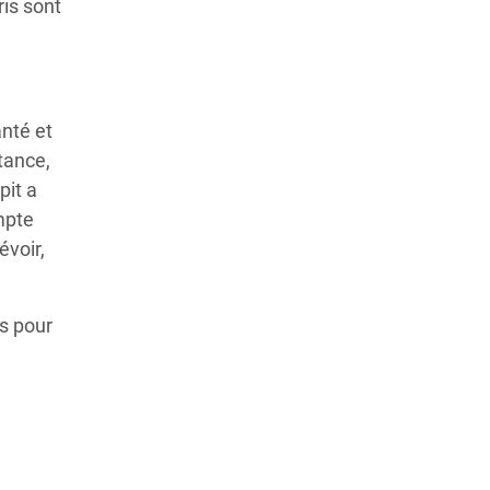
ris sont
anté et
tance,
pit a
mpte
évoir,
es pour