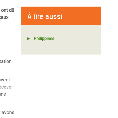
 ont dû
À lire aussi
 ceux
Philippines
tation
uvent
ecevoir
igne
t avons