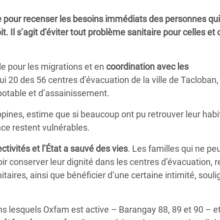
Climatique et
e pour recenser les besoins immédiats des personnes qui
ntaire en Afrique de
 Il s’agit d’éviter tout problème sanitaire pour celles et
 au Yémen
le pour les migrations et en
coordination avec les
 des Réfugiés Rohingyas
ui 20 des 56 centres d’évacuation de la ville de Tacloban,
ngladesh
potable et d’assainissement.
 des Réfugié·es au
pines, estime que si beaucoup ont pu retrouver leur habi
n du Sud
nce restent vulnérables.
en Syrie
tivités et l’État a sauvé des vies
. Les familles qui ne pe
oir conserver leur dignité dans les centres d’évacuation, r
nitaires, ainsi que bénéficier d’une certaine intimité, soul
ns lesquels Oxfam est active – Barangay 88, 89 et 90 – e