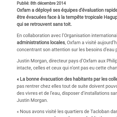
Publié: 8th décembre 2014
Conflits et Catastrophes
#MonClimatMonAvenir
Crise 
Oxfam a déployé ses équipes d’évaluation rapid
Alime
Inégalités Extrêmes et
Mettons Fin à la Souffrance qui se Cache
être évacuées face à la tempête tropicale Hagupit.
l’Est
Services Essentiels
Derrière notre Alimentation
qui se retrouvent sans toit.
Crise
Inequality and Rights in a
Les Violences Faites aux Femmes et aux
En collaboration avec l’Organisation internationa
Digital Age
Filles, Ça Suffit !
Crise
administrations locales
, Oxfam a visité aujourd’h
au Ba
concentrant son attention sur les besoins d’eau 
Gender, Rights, and Justice
Crise
Justin Morgan, directeur pays d’Oxfam aux Philip
Souda
intacte, celles et ceux qui n’ont pas eu cette cha
Crise 
« La bonne évacuation des habitants par les collec
pas rentrer chez elles tout de suite doivent pouv
des vivres et de l’eau, disposer d’installations sa
Justin Morgan.
« Nous avons visité les quartiers de Tacloban da