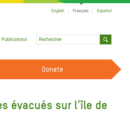
English
Français
Español
Language
Publications
Submit sea
Donate
TRAVAILLER AVEC NOUS
OUR FEMINIST PRINCIPLES
s évacués sur l’île de
DEVENIR BÉNÉVOLE