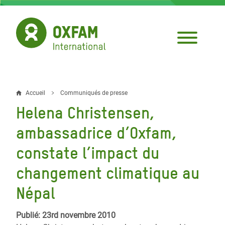
Aller
au
contenu
principal
Accueil
Communiqués de presse
Fil
Helena Christensen,
d'Ariane
ambassadrice d’Oxfam,
constate l’impact du
changement climatique au
Népal
Publié: 23rd novembre 2010