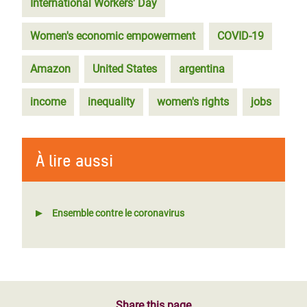
International Workers' Day
Women's economic empowerment
COVID-19
Amazon
United States
argentina
income
inequality
women's rights
jobs
À lire aussi
Ensemble contre le coronavirus
Share this page