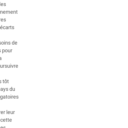
des
leinement
res
 écarts
soins de
s pour
a
ursuivre
 tôt
pays du
igatoires
er leur
 cette
les