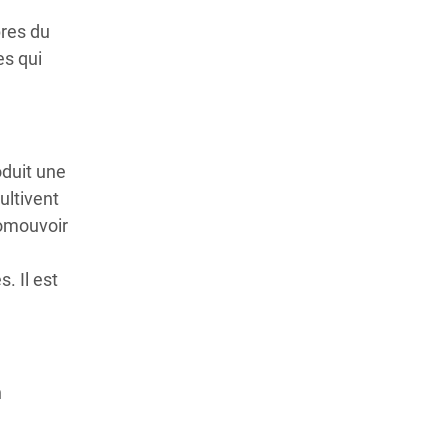
res du
es qui
oduit une
ultivent
romouvoir
. Il est
n