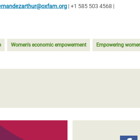
ernandezarthur@oxfam.org
| +1 585 503 4568 |
e
Women's economic empowerment
Empowering wome