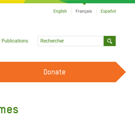
English
Français
Español
Language
Publications
Submit sea
Donate
TRAVAILLER AVEC NOUS
OUR FEMINIST PRINCIPLES
mmes
DEVENIR BÉNÉVOLE