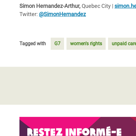
Simon Hernandez-Arthur,
Quebec City |
simon.h
Twitter:
@SimonHernandez
Tagged with
G7
women's rights
unpaid car
Restez informé-e