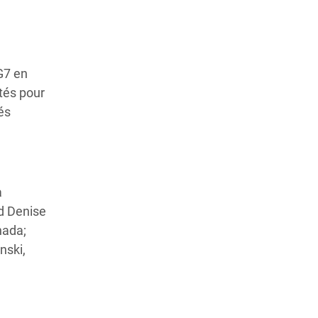
G7 en
ités pour
és
a
d Denise
nada;
nski,