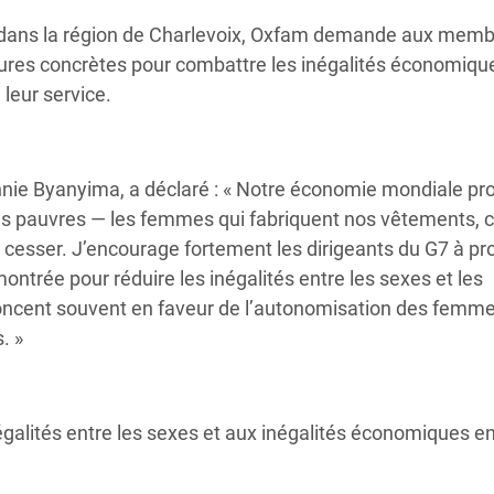
Climatique et
n dans la région de Charlevoix, Oxfam demande aux memb
ntaire en Afrique de
ures concrètes pour combattre les inégalités économiqu
leur service.
 au Yémen
 des Réfugiés Rohingyas
innie Byanyima, a déclaré : « Notre économie mondiale pr
ngladesh
us pauvres — les femmes qui fabriquent nos vêtements, c
it cesser. J’encourage fortement les dirigeants du G7 à p
 des Réfugié·es au
montrée pour réduire les inégalités entre les sexes et les
n du Sud
ncent souvent en faveur de l’autonomisation des femmes
en Syrie
. »
négalités entre les sexes et aux inégalités économiques e