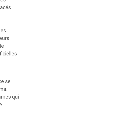
lacés
mes
eurs
le
icielles
ce se
ima.
emmes qui
e