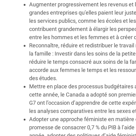
Augmenter progressivement les revenus et 
grandes entreprises qu’elles paient leur just
les services publics, comme les écoles et l
contribuent grandement à élargir les perspect
entre les hommes et les femmes et à créer de
Reconnaître, réduire et redistribuer le trav
la famille :
Investir dans les soins de la peti
réduire le temps consacré aux soins de la fa
accorde aux femmes le temps et les ressou
des études.
Mettre en place
des processus budgétaires ax
cette année, le Canada a adopté son premie
G7 ont l’occasion d’apprendre de cette expéri
les analyses comparatives entre les sexes e
Adopter une approche féministe en matière d
promesse de consacrer 0,7 % du PIB à l’aide
année, adopter des politiques d’aide féminist