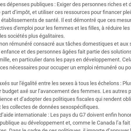
les dépenses publiques :
Exiger des personnes riches et 
e part d’impôt, et utiliser ces ressources pour financer p
es établissements de santé. Il est démontré que ces mesu
ives d’emploi pour les femmes et les filles, à réduire les
s sociétés plus égalitaires.
ail non rémunéré consacré aux tâches domestiques et aux 
te enfance et des personnes âgées fait partie des solution
mille, en particulier dans les pays en développement. Cel
rces nécessaires pour occuper un emploi rémunéré ou po
és sur l’égalité entre les sexes à tous les échelons :
Plus
r budget axé sur l’avancement des femmes. Les autres 
ence et d’adopter des politiques fiscales qui rendent obl
t les collectes de données sexospécifiques.
’aide internationale :
Les pays du G7 doivent enfin honor
 publique au développement et, comme le Canada l’a fait
es. Dans le cadre de ces politiques, il importe d’appuyer 