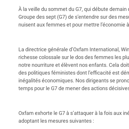
Conflits et Catastrophes
#MonClimatMonAvenir
Crise 
À la veille du sommet du G7, qui débute demai
Alime
Groupe des sept (G7) de s’entendre sur des mes
Inégalités Extrêmes et
Mettons Fin à la Souffrance qui se Cache
l’Est
nuisent aux femmes et pour mettre l’économie à 
Services Essentiels
Derrière notre Alimentation
Crise
Inequality and Rights in a
Les Violences Faites aux Femmes et aux
Digital Age
Filles, Ça Suffit !
Crise
La directrice générale d’Oxfam International, W
au Ba
richesse colossale sur le dos des femmes les pl
Gender, Rights, and Justice
notre nourriture et élèvent nos enfants. Cela do
Crise
des politiques féministes dont l’efficacité est dé
Souda
inégalités économiques. Nos dirigeants se prono
Crise 
temps pour le G7 de mener des actions décisives
Oxfam exhorte le G7 à s’attaquer à la fois aux i
adoptant les mesures suivantes :