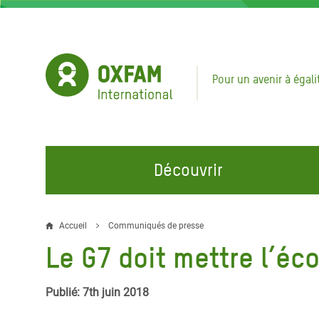
Aller
au
contenu
principal
Pour un avenir à égali
Découvrir
NOS DOMAINES D'ACTION
REJOINDRE NOS CAMPAGNES
URGE
Accueil
Communiqués de presse
Fil
Le G7 doit mettre l’é
Eau et Assainissement
Climate Justice
Appel
d'Ariane
au Li
Alimentation, Climat et
Hands Off Our Spaces
Publié: 7th juin 2018
Ressources Naturelles
Crise 
Rejoignez la Communauté