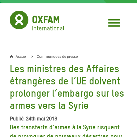
Aller
au
contenu
principal
Accueil
Communiqués de presse
Fil
Les ministres des Affaires
d'Ariane
étrangères de l’UE doivent
prolonger l’embargo sur les
armes vers la Syrie
Publié: 24th mai 2013
Des transferts d’armes à la Syrie risquent
de provoquer de nouveaux désastres pour