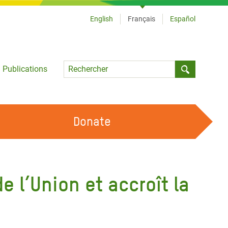
English
Français
Español
Language
Publications
Submit sea
Donate
TRAVAILLER AVEC NOUS
OUR FEMINIST PRINCIPLES
e l’Union et accroît la
DEVENIR BÉNÉVOLE