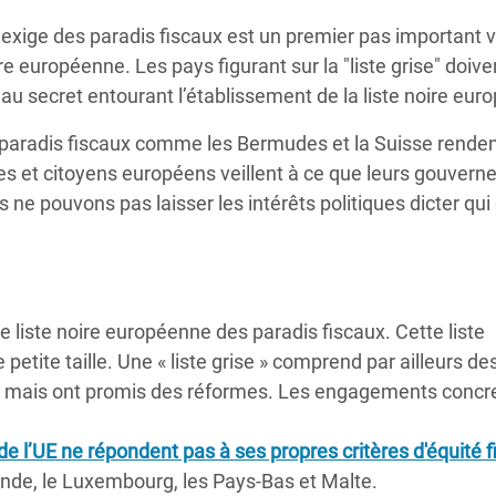
exige des paradis fiscaux est un premier pas important v
re européenne. Les pays figurant sur la "liste grise" doive
au secret entourant l’établissement de la liste noire eur
s paradis fiscaux comme les Bermudes et la Suisse rende
es et citoyens européens veillent à ce que leurs gouver
ne pouvons pas laisser les intérêts politiques dicter qui 
e liste noire européenne des paradis fiscaux. Cette liste
etite taille. Une « liste grise » comprend par ailleurs de
ux, mais ont promis des réformes. Les engagements concre
 l’UE ne répondent pas à ses propres critères d'équité fi
rlande, le Luxembourg, les Pays-Bas et Malte.