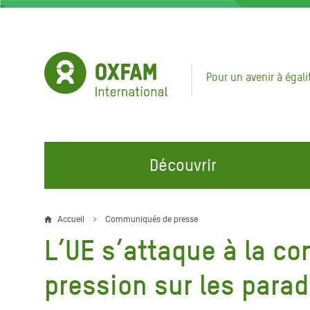
Aller
au
contenu
principal
Pour un avenir à égali
Découvrir
NOS DOMAINES D'ACTION
REJOINDRE NOS CAMPAGNES
URGE
Accueil
Communiqués de presse
Fil
L’UE s’attaque à la co
Eau et Assainissement
Climate Justice
Appel
d'Ariane
au Li
Alimentation, Climat et
Hands Off Our Spaces
pression sur les parad
Ressources Naturelles
Crise 
Rejoignez la Communauté