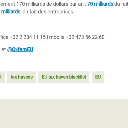
ement 170 milliards de dollars par an :
70 milliards
du fai
 milliards
du fait des entreprises.
ffice +32 2 234 11 15 | mobile +32 473 56 22 60
m
et
@OxfamEU
t
tax havens
EU tax haven blacklist
EU