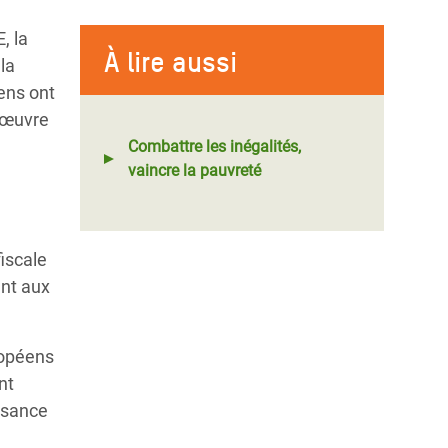
, la
À lire aussi
la
ens ont
n œuvre
Combattre les inégalités,
vaincre la pauvreté
iscale
ent aux
ropéens
nt
issance