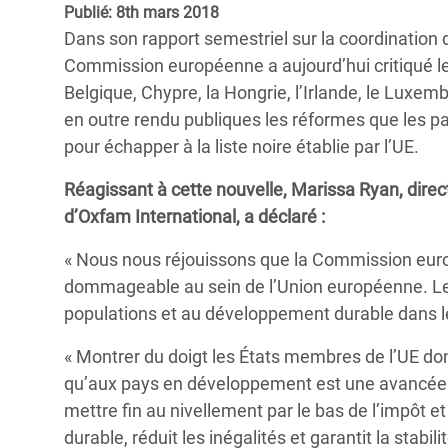
Publié: 8th mars 2018
Conflits et Catastrophes
#MonClimatMonAvenir
Crise 
Dans son rapport semestriel sur la coordination 
Alime
Inégalités Extrêmes et
Mettons Fin à la Souffrance qui se Cache
Commission européenne a aujourd’hui critiqué les
l’Est
Services Essentiels
Derrière notre Alimentation
Belgique, Chypre, la Hongrie, l’Irlande, le Lux
Crise
en outre rendu publiques les réformes que les pa
Inequality and Rights in a
Les Violences Faites aux Femmes et aux
pour échapper à la liste noire établie par l’UE.
Digital Age
Filles, Ça Suffit !
Crise
au Ba
Réagissant à cette nouvelle, Marissa Ryan, direc
Gender, Rights, and Justice
d’Oxfam International, a déclaré :
Crise
Souda
« Nous nous réjouissons que la Commission euro
dommageable au sein de l’Union européenne. Les
Crise 
populations et au développement durable dans 
« Montrer du doigt les États membres de l’UE don
qu’aux pays en développement est une avancée s
mettre fin au nivellement par le bas de l’impôt et
durable, réduit les inégalités et garantit la stabi