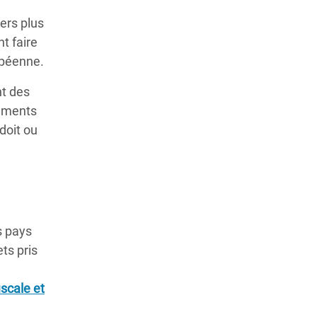
ers plus
nt faire
opéenne.
nt des
nements
doit ou
s pays
ts pris
scale et