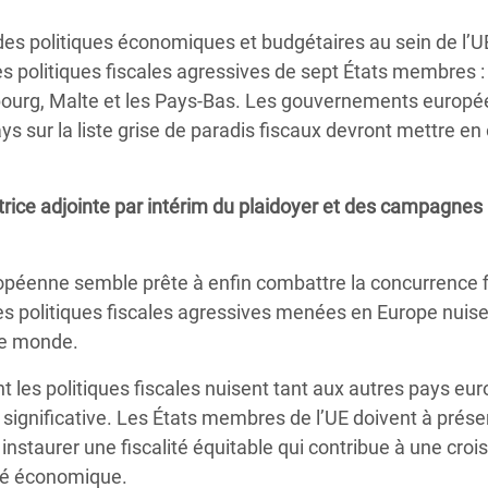
Climatique et
des politiques économiques et budgétaires au sein de l’UE
ntaire en Afrique de
 politiques fiscales agressives de sept États membres : 
embourg, Malte et les Pays-Bas. Les gouvernements europé
 au Yémen
ys sur la liste grise de paradis fiscaux devront mettre e
 des Réfugiés Rohingyas
ngladesh
trice adjointe par intérim du plaidoyer et des campagnes
 des Réfugié·es au
n du Sud
péenne semble prête à enfin combattre la concurrence f
 politiques fiscales agressives menées en Europe nuis
en Syrie
le monde.
t les politiques fiscales nuisent tant aux autres pays eu
ignificative. Les États membres de l’UE doivent à prése
 instaurer une fiscalité équitable qui contribue à une cro
lité économique.