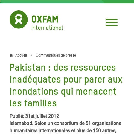
Aller
au
contenu
principal
Accueil
Communiqués de presse
Fil
Pakistan : des ressources
d'Ariane
inadéquates pour parer aux
inondations qui menacent
les familles
Publié: 31st juillet 2012
Islamabad. Selon un consortium de 51 organisations
humanitaires internationales et plus de 150 autres,