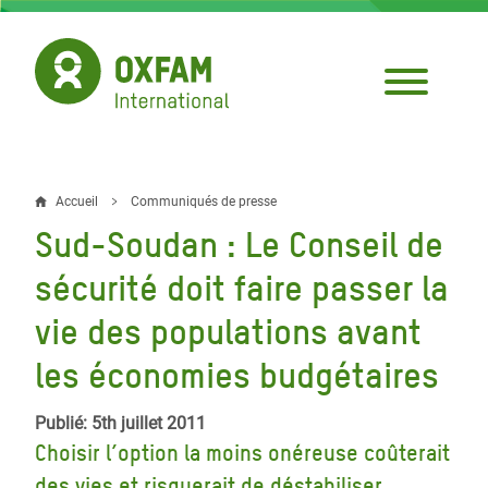
Aller
au
contenu
principal
Accueil
Communiqués de presse
Fil
Sud-Soudan : Le Conseil de
d'Ariane
sécurité doit faire passer la
vie des populations avant
les économies budgétaires
Publié: 5th juillet 2011
Choisir l’option la moins onéreuse coûterait
des vies et risquerait de déstabiliser