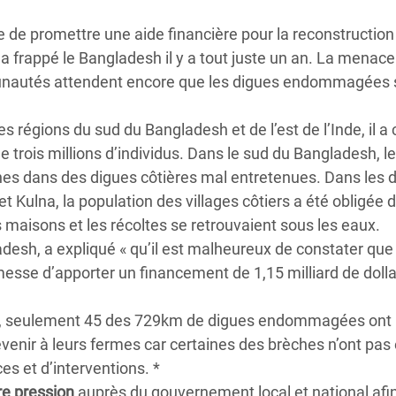
Climatique et
e promettre une aide financière pour la reconstruction
ntaire en Afrique de
 a frappé le Bangladesh il y a tout juste un an. La menac
nautés attendent encore que les digues endommagées 
 au Yémen
s régions du sud du Bangladesh et de l’est de l’Inde, il a
 des Réfugiés Rohingyas
trois millions d’individus. Dans le sud du Bangladesh, l
ngladesh
es dans des digues côtières mal entretenues. Dans les di
t Kulna, la population des villages côtiers a été obligée 
 des Réfugié·es au
 maisons et les récoltes se retrouvaient sous les eaux.
n du Sud
desh, a expliqué « qu’il est malheureux de constater que 
en Syrie
sse d’apporter un financement de 1,15 milliard de dolla
ulna, seulement 45 des 729km de digues endommagées ont 
venir à leurs fermes car certaines des brèches n’ont pas
s et d’interventions. *
re pression
auprès du gouvernement local et national afi