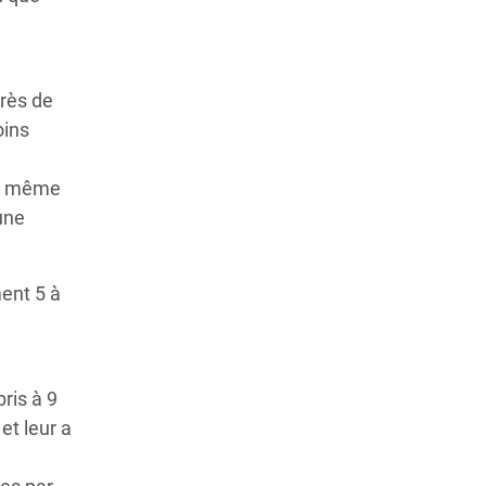
près de
oins
ont même
une
ent 5 à
bris à 9
et leur a