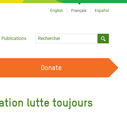
English
Français
Español
Language
Publications
Submit sea
Donate
TRAVAILLER AVEC NOUS
OUR FEMINIST PRINCIPLES
ation lutte toujours
DEVENIR BÉNÉVOLE