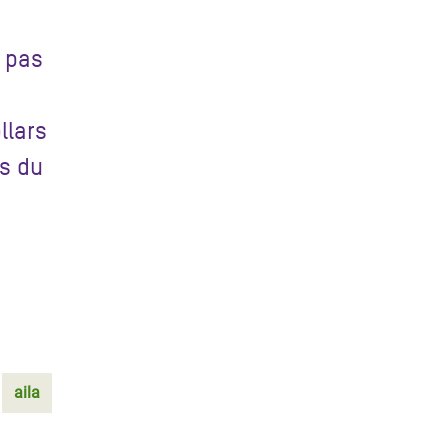
 pas
llars
es du
aila