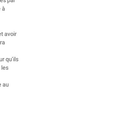
ées par
 à
t avoir
era
r qu’ils
 les
e au