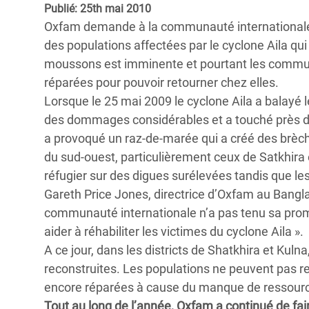
Publié: 25th mai 2010
Conflits et Catastrophes
#MonClimatMonAvenir
Crise 
Oxfam demande à la communauté internationale d
Alime
Inégalités Extrêmes et
Mettons Fin à la Souffrance qui se Cache
des populations affectées par le cyclone Aila qui
l’Est
Services Essentiels
Derrière notre Alimentation
moussons est imminente et pourtant les commu
Crise
réparées pour pouvoir retourner chez elles.
Inequality and Rights in a
Les Violences Faites aux Femmes et aux
Lorsque le 25 mai 2009 le cyclone Aila a balayé le
Digital Age
Filles, Ça Suffit !
Crise
des dommages considérables et a touché près de 
au Ba
a provoqué un raz-de-marée qui a créé des brèch
Gender, Rights, and Justice
du sud-ouest, particulièrement ceux de Satkhira e
Crise
réfugier sur des digues surélevées tandis que les
Souda
Gareth Price Jones, directrice d’Oxfam au Bangla
Crise 
communauté internationale n’a pas tenu sa prome
aider à réhabiliter les victimes du cyclone Aila ».
A ce jour, dans les districts de Shatkhira et K
reconstruites. Les populations ne peuvent pas re
encore réparées à cause du manque de ressource
Tout au long de l’année, Oxfam a continué de fai