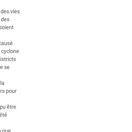
 des vies
e des
soient
 causé
e cyclone
stricts
de se
la
rs pour
pu être
 été
n que