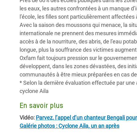
Près de 60% des écoles publiques dans les zones
les eaux, les autres confrontées à un manque d’
l’école, les filles sont particulièrement affectées
Avec la saison des moussons qui menace, la sit
internationale ne prennent des mesures immédiates
accès à de la nourriture, des abris, de l’eau potab
longue, plus la souffrance des victimes augment
Oxfam fait toujours pression sur le gouvernemen
développent, dans les zones dévastées, des initia
communautés à être mieux préparées en cas de 
* Selon la dernière évaluation effectuée par une
cyclone Aila
En savoir plus
Vidéo:
Parvez, l’appel d’un chanteur Bengali pour
Galérie photos : Cyclone Aila, un an après