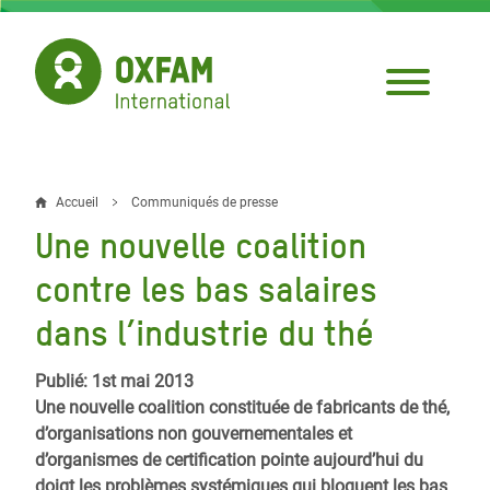
Aller
au
contenu
principal
Accueil
Communiqués de presse
Fil
Une nouvelle coalition
d'Ariane
contre les bas salaires
dans l’industrie du thé
Publié: 1st mai 2013
Une nouvelle coalition constituée de fabricants de thé,
d’organisations non gouvernementales et
d’organismes de certification pointe aujourd’hui du
doigt les problèmes systémiques qui bloquent les bas