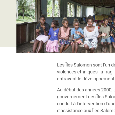
Conflits et Catastrophes
#MonClimatMonAvenir
Crise 
Alime
Inégalités Extrêmes et
Mettons Fin à la Souffrance qui se Cache
l’Est
Services Essentiels
Derrière notre Alimentation
Crise
Inequality and Rights in a
Les Violences Faites aux Femmes et aux
Digital Age
Filles, Ça Suffit !
Crise
au Ba
Gender, Rights, and Justice
Crise
Les Îles Salomon sont l’un de
Souda
violences ethniques, la fragil
Crise 
entravent le développement
Au début des années 2000, su
gouvernement des Îles Salo
conduit à l’intervention d’un
d’assistance aux Îles Salom