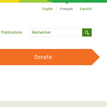
English
Français
Español
Language
Publications
Submit sea
Donate
TRAVAILLER AVEC NOUS
OUR FEMINIST PRINCIPLES
DEVENIR BÉNÉVOLE