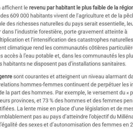
 affichent le
revenu par habitant le plus faible de la régio
 des 609 000 habitants vivent de l’agriculture et de la pêc
ble des richesses naturelles du pays serait essentielle, le
r dans l’industrie forestière, porte gravement atteinte à
iplication et l’intensification des catastrophes naturelles
ent climatique rend les communautés côtières particulièr
as accès à l’eau potable et, dans les communautés les plu
s habitants ne disposent pas d’installations sanitaires.
 genre
sont courantes et atteignent un niveau alarmant d
s relations hommes-femmes continuent de perpétuer les in
la part des hommes. Par exemple, le versement du « pri
ieurs provinces, et 73 % des hommes et des femmes pens
ifiées. La lente mise en place d’une législation et de mes
blablement pas au pays d’atteindre l’objectif du Millén
l’égalité des sexes et d’autonomisation des femmes en 