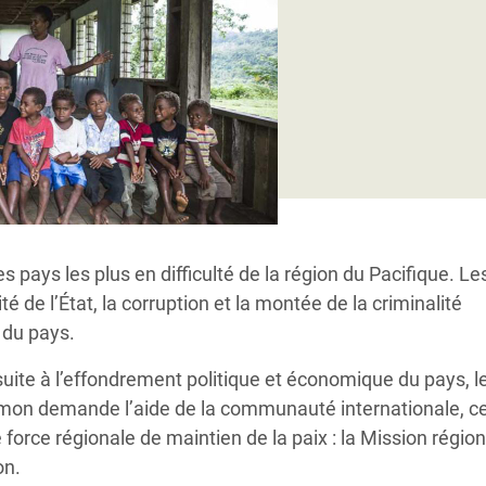
Climatique et
ntaire en Afrique de
 au Yémen
 des Réfugiés Rohingyas
ngladesh
 des Réfugié·es au
s pays les plus en difficulté de la région du Pacifique.
Le
n du Sud
ité de l’État, la corruption et la montée de la criminalité
en Syrie
 du pays.
ite à l’effondrement politique et économique du pays, l
mon demande l’aide de la communauté internationale, ce
e force régionale de maintien de la paix : la Mission régio
on.