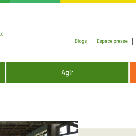
té
Blogs
Espace presse
Agir
NCES HUMANITAIRES
S'INFORMER ET RELAYER NOS MESSAGES
OXFAM DANS LE MONDE
QUI SOMMES-NOUS ?
 aux Dons pour la Crise
ban
à Gaza