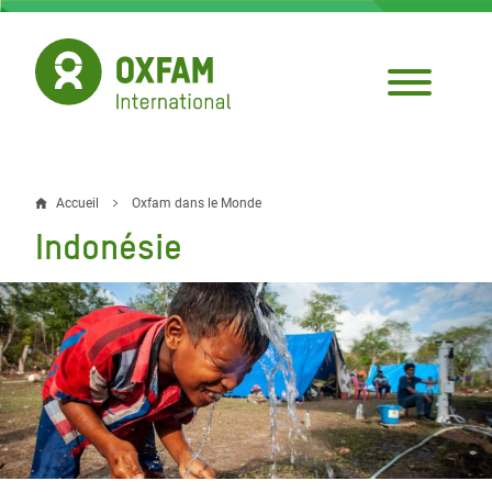
Aller
au
contenu
principal
Accueil
Oxfam dans le Monde
Fil
Indonésie
d'Ariane