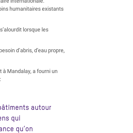
aire internationale.
oins humanitaires existants
s’alourdit lorsque les
besoin d’abris, d’eau propre,
à Mandalay, a fourni un
:
 bâtiments autour
ens qui
sance qu’on