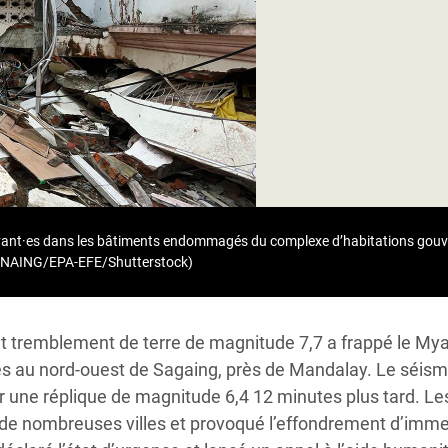
Climatique et
ntaire en Afrique de
 au Yémen
 des Réfugiés Rohingyas
ngladesh
 des Réfugié·es au
ivant·es dans les bâtiments endommagés du complexe d’habitations gou
n du Sud
N NAING/EPA-EFE/Shutterstock)
en Syrie
 tremblement de terre de magnitude 7,7 a frappé le Myan
s au nord-ouest de Sagaing, près de Mandalay. Le séisme
par une réplique de magnitude 6,4 12 minutes plus tard. 
 nombreuses villes et provoqué l’effondrement d’immeu