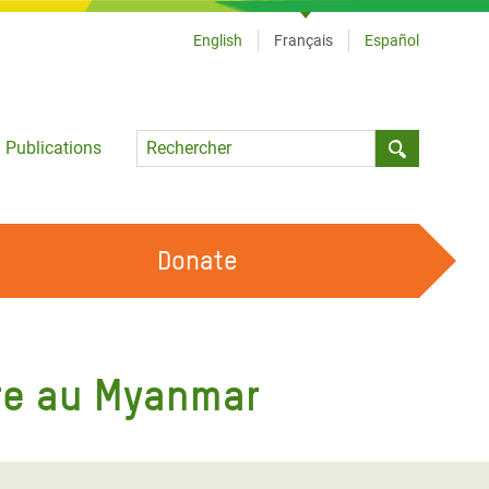
English
Français
Español
Language
Publications
Submit sea
Donate
TRAVAILLER AVEC NOUS
OUR FEMINIST PRINCIPLES
rre au Myanmar
DEVENIR BÉNÉVOLE