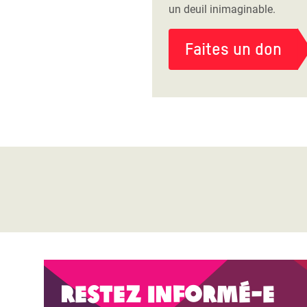
un deuil inimaginable.
Faites un don
Restez informé-e