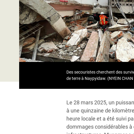
Conflits et Catastrophes
#MonClimatMonAvenir
Crise 
Alime
Inégalités Extrêmes et
Mettons Fin à la Souffrance qui se Cache
l’Est
Services Essentiels
Derrière notre Alimentation
Crise
Inequality and Rights in a
Les Violences Faites aux Femmes et aux
Digital Age
Filles, Ça Suffit !
Crise
au Ba
Gender, Rights, and Justice
Crise
Des secouristes cherchent des surv
Souda
de terre à Naypyidaw. (NYEIN CHA
Crise 
Le 28 mars 2025, un puissant
à une quinzaine de kilomètre
heure locale et a été suivi 
dommages considérables à de