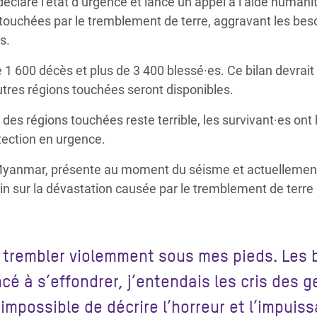
claré l’état d’urgence et lancé un appel à l’aide humanit
 touchées par le tremblement de terre, aggravant les bes
s.
e 1 600 décès et plus de 3 400 blessé·es. Ce bilan devrait 
utres régions touchées seront disponibles.
des régions touchées reste terrible, les survivant·es ont 
tection en urgence.
anmar, présente au moment du séisme et actuellement 
 sur la dévastation causée par le tremblement de terre 
 à trembler violemment sous mes pieds. Les
é à s’effondrer, j’entendais les cris des g
 impossible de décrire l’horreur et l’impuis