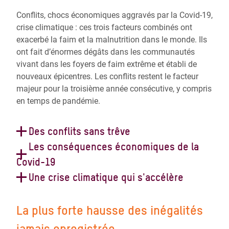
Conflits, chocs économiques aggravés par la Covid-19,
crise climatique : ces trois facteurs combinés ont
exacerbé la faim et la malnutrition dans le monde. Ils
ont fait d’énormes dégâts dans les communautés
vivant dans les foyers de faim extrême et établi de
nouveaux épicentres. Les conflits restent le facteur
majeur pour la troisième année consécutive, y compris
en temps de pandémie.
Des conflits sans trêve
Face à la pandémie mondiale et sans précédent de
Les conséquences économiques de la
Covid-19, les Nations Unies ont appelé à un cessez-le-
Covid-19
feu mondial en mars 2020. Les conflits se sont
Plus d’un an et demi après le début de la pandémie de
Une crise climatique qui s'accélère
toutefois poursuivis sans trêve et représentent le
coronavirus, le fléchissement économique causé par
Le troisième facteur aggravant la faim dans le monde
principal facteur de la faim pour près de 100 millions
les mesures de confinement et les fermetures des
cette année est le changement climatique. Près de
de personnes dans 23 pays. L’Afghanistan, la
La plus forte hausse des inégalités
frontières, des entreprises et des marchés a aggravé la
400 catastrophes météorologiques, notamment des
République démocratique du Congo, la Syrie et le
situation pour les plus défavorisé·e·s et provoqué une
jamais enregistrée
inondations et des tempêtes record, ont continué de