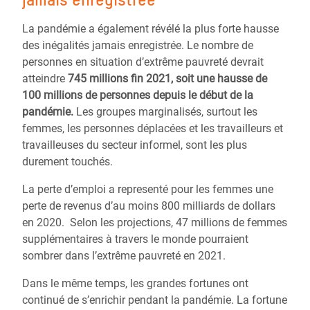
Yémen (certains des pires foyers de faim au monde)
explosion de la faim. Le chômage de masse et les
frapper des millions de personnes en Amérique
sont tous en proie à des conflits. Les femmes et les
graves perturbations de la production alimentaire ont
La pandémie a également révélé la plus forte hausse
centrale, en Asie du Sud-Est et dans la Corne de
filles sont affectées de manière disproportionnée,
entraîné une hausse de 40% des prix alimentaires
des inégalités jamais enregistrée. Le nombre de
l’Afrique. Ces catastrophes, qui ont triplé depuis 1980,
alors même qu’elles prennent des risques énormes
mondiaux, la plus forte depuis dix ans. Les
personnes en situation d’extrême pauvreté devrait
ont plongé près de 16 millions de personnes dans
pour trouver de la nourriture et se nourrissent souvent
conséquences économiques de la pandémie ont
atteindre
745 millions fin 2021, soit une hausse de
15 pays dans des niveaux d’insécurité alimentaire
en dernier et en moindre quantité.
précipité dans la faim plus de 40 millions de
100 millions de personnes depuis le début de la
critiques. Malgré cela, les gouvernements ont remis à
personnes, soit une augmentation de 70 % par rapport
pandémie.
Les groupes marginalisés, surtout les
plus tard leurs actions pour lutter contre la crise
à l’année précédente.
femmes, les personnes déplacées et les travailleurs et
climatique afin de se focaliser sur la pandémie.
travailleuses du secteur informel, sont les plus
durement touchés.
La perte d’emploi a representé pour les femmes une
perte de revenus d’au moins 800 milliards de dollars
en 2020. Selon les projections, 47 millions de femmes
supplémentaires à travers le monde pourraient
sombrer dans l’extrême pauvreté en 2021.
Dans le même temps, les grandes fortunes ont
continué de s’enrichir pendant la pandémie. La fortune