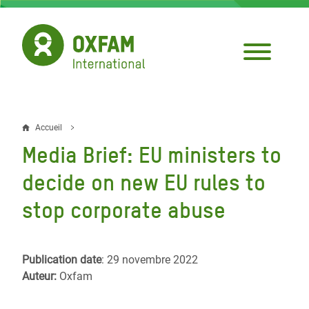
Aller
au
contenu
principal
Accueil
Fil
Media Brief: EU ministers to
d'Ariane
decide on new EU rules to
stop corporate abuse
Publication date
: 29 novembre 2022
Auteur:
Oxfam