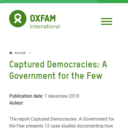
Aller
au
contenu
principal
Accueil
Fil
Captured Democracies: A
d'Ariane
Government for the Few
Publication date
: 7 décembre 2018
Auteur:
The report Captured Democracies: A Government for
the Few presents 13 case studies documenting how