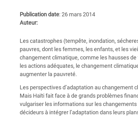
Conflits et Catastrophes
#MonClimatMonAvenir
Crise 
Alime
Publication date
: 26 mars 2014
Inégalités Extrêmes et
Mettons Fin à la Souffrance qui se Cache
l’Est
Auteur:
Services Essentiels
Derrière notre Alimentation
Crise
Inequality and Rights in a
Les Violences Faites aux Femmes et aux
Les catastrophes (tempête, inondation, sécheress
Digital Age
Filles, Ça Suffit !
Crise
pauvres, dont les femmes, les enfants, et les vi
au Ba
changement climatique, comme les hausses de t
Gender, Rights, and Justice
les actions adéquates, le changement climatique
Crise
augmenter la pauvreté.
Souda
Les perspectives d’adaptation au changement cli
Crise 
Mais Haïti fait face à de grands problèmes finan
vulgariser les informations sur les changements 
décideurs à intégrer l’adaptation dans leurs plans