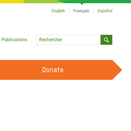
English
Français
Español
Language
Publications
Submit sea
Donate
TRAVAILLER AVEC NOUS
OUR FEMINIST PRINCIPLES
DEVENIR BÉNÉVOLE