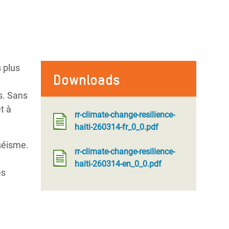
 plus
Downloads
s. Sans
t à
rr-climate-change-resilience-
haiti-260314-fr_0_0.pdf
séisme.
rr-climate-change-resilience-
haiti-260314-en_0_0.pdf
es