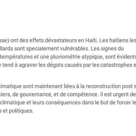
Climatique et
ntaire en Afrique de
 au Yémen
e) ont des effets dévastateurs en Haiti. Les haitiens les
 des Réfugiés Rohingyas
eillards sont specialement vulnérables. Les signes du
ngladesh
empératures et une pluviométrie atypique, sont évident
 tend à agraver les dégats causés par les catastrophes e
 des Réfugié·es au
n du Sud
matique sont maintenant liées à la reconstruction post 
en Syrie
ciers, de gouvernance, et de compétence. Il est urgent de
climatique et leurs conséquences dans le but de forcer l
 et politiques.