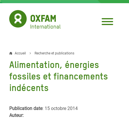
Aller
au
contenu
principal
Accueil
Recherche et publications
Fil
Alimentation, énergies
d'Ariane
fossiles et financements
indécents
Publication date
: 15 octobre 2014
Auteur: