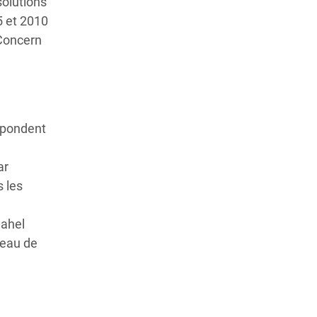
solutions
5 et 2010
 Concern
épondent
ar
s les
Sahel
veau de