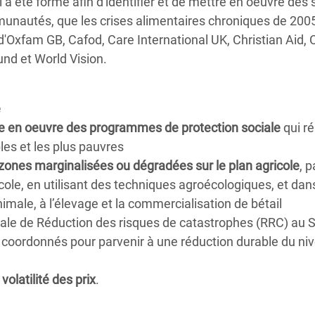
 Il a été formé afin d'identifier et de mettre en oeuvre des 
mmunautés, que les crises alimentaires chroniques de 200
ve d'Oxfam GB, Cafod, Care International UK, Christian Aid,
nd et World Vision.
e
re en oeuvre des programmes de protection sociale
qui r
es et les plus pauvres
zones marginalisées ou dégradées sur le plan agricole
, p
icole, en utilisant des techniques agroécologiques, et dan
nimale, à l’élevage et la commercialisation de bétail
nale de Réduction des risques de catastrophes (RRC) au 
coordonnés pour parvenir à une réduction durable du ni
olatilité des prix
.