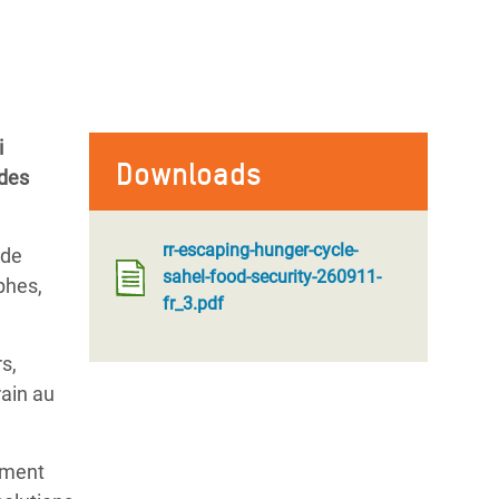
i
Downloads
 des
rr-escaping-hunger-cycle-
 de
sahel-food-security-260911-
phes,
fr_3.pdf
s,
rain au
ement