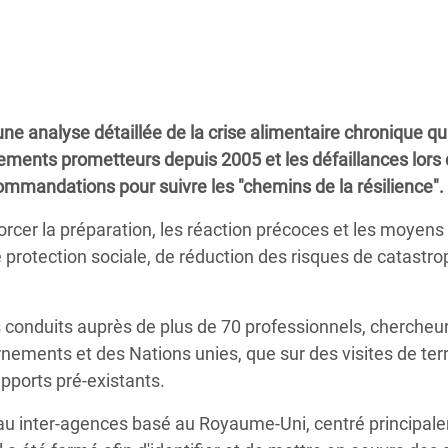
Climatique et
ntaire en Afrique de
 au Yémen
ne analyse détaillée de la crise alimentaire chronique qu
 des Réfugiés Rohingyas
ngements prometteurs depuis 2005 et les défaillances lors
ngladesh
ommandations pour suivre les "chemins de la résilience".
 des Réfugié·es au
forcer la préparation, les réaction précoces et les moyens
n du Sud
de protection sociale, de réduction des risques de catastro
en Syrie
s conduits auprès de plus de 70 professionnels, chercheur
nements et des Nations unies, que sur des visites de ter
apports pré-existants.
eau inter-agences basé au Royaume-Uni, centré principal