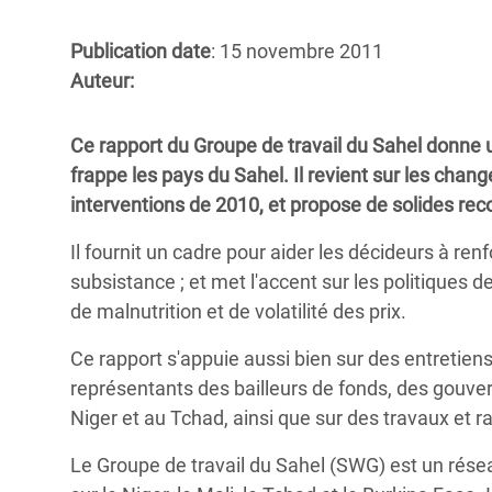
Conflits et Catastrophes
#MonClimatMonAvenir
Crise 
Alime
Publication date
: 15 novembre 2011
Inégalités Extrêmes et
Mettons Fin à la Souffrance qui se Cache
l’Est
Auteur:
Services Essentiels
Derrière notre Alimentation
Crise
Inequality and Rights in a
Les Violences Faites aux Femmes et aux
Ce rapport du Groupe de travail du Sahel donne u
Digital Age
Filles, Ça Suffit !
Crise
frappe les pays du Sahel. Il revient sur les cha
au Ba
interventions de 2010, et propose de solides rec
Gender, Rights, and Justice
Crise
Il fournit un cadre pour aider les décideurs à ren
Souda
subsistance ; et met l'accent sur les politiques 
de malnutrition et de volatilité des prix.
Crise 
Ce rapport s'appuie aussi bien sur des entretien
représentants des bailleurs de fonds, des gouver
Niger et au Tchad, ainsi que sur des travaux et r
Le Groupe de travail du Sahel (SWG) est un rés