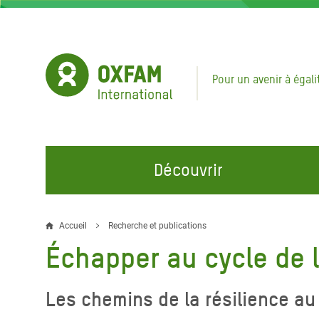
Aller
au
contenu
principal
Pour un avenir à égali
Découvrir
NOS DOMAINES D'ACTION
REJOINDRE NOS CAMPAGNES
URGE
Accueil
Recherche et publications
Fil
Échapper au cycle de 
Eau et Assainissement
Climate Justice
Appel
d'Ariane
au Li
Alimentation, Climat et
Hands Off Our Spaces
Les chemins de la résilience au
Ressources Naturelles
Crise 
Rejoignez la Communauté