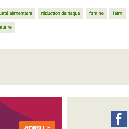
urité alimentaire
réduction de risque
famine
faim
ntaire
Je m'inscris