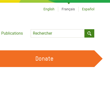
English
Français
Español
Language
Publications
Submit sea
Donate
TRAVAILLER AVEC NOUS
OUR FEMINIST PRINCIPLES
DEVENIR BÉNÉVOLE