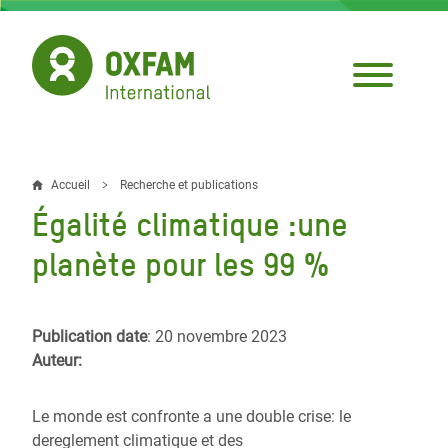
Aller
au
contenu
principal
Accueil
Recherche et publications
Fil
Égalité climatique :une
d'Ariane
planète pour les 99 %
Publication date
: 20 novembre 2023
Auteur:
Le monde est confronte
a
une double crise: le
dereglement
climatique
et
des