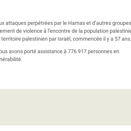
Climatique et
ntaire en Afrique de
ux attaques perpétrées par le Hamas et d’autres groupe
lement de violence à l’encontre de la population palestini
 au Yémen
 territoire palestinien par Israël, commencée il y a 57 ans
 des Réfugiés Rohingyas
nous avons porté assistance à 776 917 personnes en
ngladesh
nérabilité.
 des Réfugié·es au
n du Sud
en Syrie