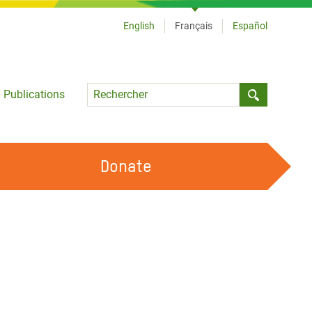
English
Français
Español
Language
Publications
Submit sea
Donate
TRAVAILLER AVEC NOUS
OUR FEMINIST PRINCIPLES
DEVENIR BÉNÉVOLE