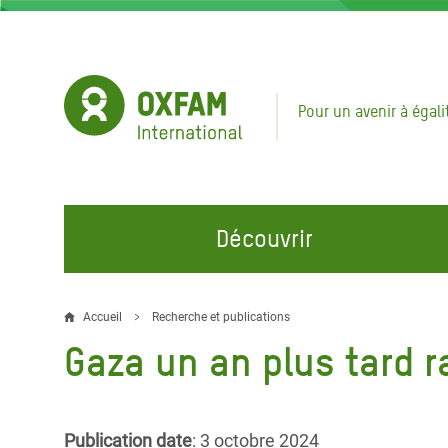
Aller
au
contenu
principal
Pour un avenir à égali
Découvrir
NOS DOMAINES D'ACTION
REJOINDRE NOS CAMPAGNES
URGE
Accueil
Recherche et publications
Fil
Gaza un an plus tard r
Eau et Assainissement
Climate Justice
Appel
d'Ariane
au Li
Alimentation, Climat et
Hands Off Our Spaces
Ressources Naturelles
Crise 
Rejoignez la Communauté
Publication date
: 3 octobre 2024