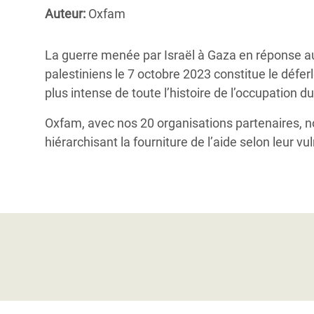
Conflits et Catastrophes
#MonClimatMonAvenir
Crise 
Auteur:
Oxfam
Alime
Inégalités Extrêmes et
Mettons Fin à la Souffrance qui se Cache
l’Est
La guerre menée par Israël à Gaza en réponse a
Services Essentiels
Derrière notre Alimentation
palestiniens le 7 octobre 2023 constitue le défer
Crise
Inequality and Rights in a
Les Violences Faites aux Femmes et aux
plus intense de toute l’histoire de l’occupation du
Digital Age
Filles, Ça Suffit !
Crise
Oxfam, avec nos 20 organisations partenaires, 
au Ba
Gender, Rights, and Justice
hiérarchisant la fourniture de l’aide selon leur vul
Crise
Souda
Crise 