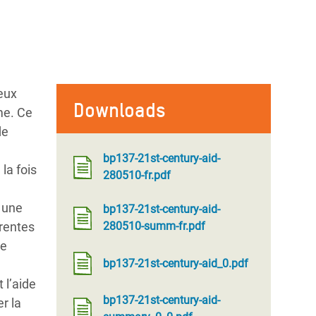
eux
Downloads
me. Ce
de
bp137-21st-century-aid-
la fois
280510-fr.pdf
, une
bp137-21st-century-aid-
érentes
280510-summ-fr.pdf
de
bp137-21st-century-aid_0.pdf
 l’aide
bp137-21st-century-aid-
r la