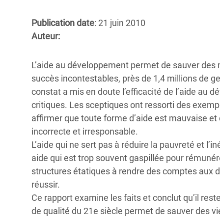
Conflits et Catastrophes
#MonClimatMonAvenir
Crise 
Alime
Publication date
: 21 juin 2010
Inégalités Extrêmes et
Mettons Fin à la Souffrance qui se Cache
l’Est
Auteur:
Services Essentiels
Derrière notre Alimentation
Crise
Inequality and Rights in a
Les Violences Faites aux Femmes et aux
L’aide au développement permet de sauver des 
Digital Age
Filles, Ça Suffit !
Crise
succès incontestables, près de 1,4 millions de 
au Ba
constat a mis en doute l’efficacité de l’aide au
Gender, Rights, and Justice
critiques. Les sceptiques ont ressorti des exem
Crise
affirmer que toute forme d’aide est mauvaise et d
Souda
incorrecte et irresponsable.
L’aide qui ne sert pas à réduire la pauvreté et l’i
Crise 
aide qui est trop souvent gaspillée pour rémunére
structures étatiques à rendre des comptes aux d
réussir.
Ce rapport examine les faits et conclut qu’il re
de qualité du 21e siècle permet de sauver des vi