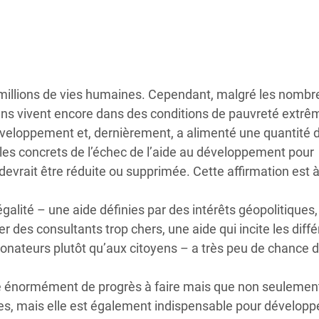
Climatique et
ntaire en Afrique de
 au Yémen
millions de vies humaines. Cependant, malgré les nombr
 des Réfugiés Rohingyas
gens vivent encore dans des conditions de pauvreté extrê
ngladesh
 développement et, dernièrement, a alimenté une quantité 
ples concrets de l’échec de l’aide au développement pour
 des Réfugié·es au
evrait être réduite ou supprimée. Cette affirmation est à 
n du Sud
négalité – une aide définies par des intérêts géopolitiques
en Syrie
r des consultants trop chers, une aide qui incite les diff
onateurs plutôt qu’aux citoyens – a très peu de chance 
ste énormément de progrès à faire mais que non seulement
es, mais elle est également indispensable pour développe