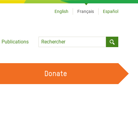
English
Français
Español
Language
Publications
Submit sea
Donate
TRAVAILLER AVEC NOUS
OUR FEMINIST PRINCIPLES
DEVENIR BÉNÉVOLE