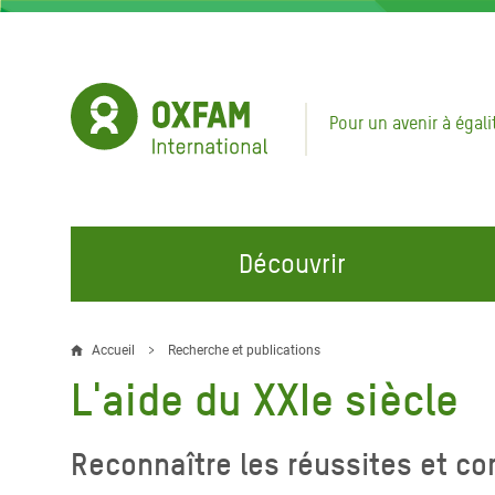
Aller
au
contenu
principal
Pour un avenir à égali
Découvrir
NOS DOMAINES D'ACTION
REJOINDRE NOS CAMPAGNES
URGE
Accueil
Recherche et publications
Fil
L'aide du XXIe siècle
Eau et Assainissement
Climate Justice
Appel
d'Ariane
au Li
Alimentation, Climat et
Hands Off Our Spaces
Reconnaître les réussites et corr
Ressources Naturelles
Crise 
Rejoignez la Communauté