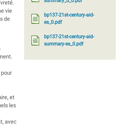
summary_0_0.pdf
vreté.
ne vie
bp137-21st-century-aid-
ns de
es_0.pdf
bp137-21st-century-aid-
summary-es_0.pdf
a
ement.
, pour
re, et
uels les
t, avec