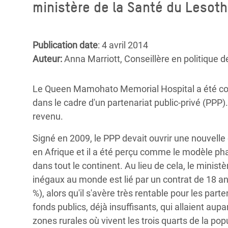
ministère de la Santé du Lesoth
Conflits et Catastrophes
#MonClimatMonAvenir
Crise 
Alime
Inégalités Extrêmes et
Mettons Fin à la Souffrance qui se Cache
l’Est
Services Essentiels
Derrière notre Alimentation
Publication date
: 4 avril 2014
Crise
Auteur:
Anna Marriott, Conseillère en politique
Inequality and Rights in a
Les Violences Faites aux Femmes et aux
Digital Age
Filles, Ça Suffit !
Crise
Le Queen Mamohato Memorial Hospital a été const
au Ba
Gender, Rights, and Justice
dans le cadre d'un partenariat public-privé (PPP).
Crise
revenu.
Souda
Signé en 2009, le PPP devait ouvrir une nouvelle
Crise 
en Afrique et il a été perçu comme le modèle phar
dans tout le continent. Au lieu de cela, le minist
inégaux au monde est lié par un contrat de 18 an
%), alors qu'il s'avère très rentable pour les part
fonds publics, déjà insuffisants, qui allaient au
zones rurales où vivent les trois quarts de la pop