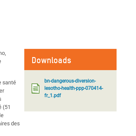
ho,
Downloads
e
bn-dangerous-diversion-
e santé
lesotho-health-ppp-070414-
er
fr_1.pdf
s
é (51
de
aires des