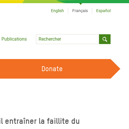
English
Français
Español
Language
Publications
Submit sea
Donate
TRAVAILLER AVEC NOUS
OUR FEMINIST PRINCIPLES
DEVENIR BÉNÉVOLE
entraîner la faillite du