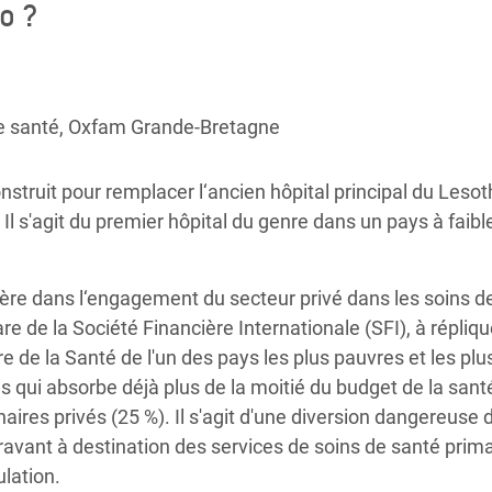
o ?
Climatique et
ntaire en Afrique de
 au Yémen
 de santé, Oxfam Grande-Bretagne
 des Réfugiés Rohingyas
ruit pour remplacer l‘ancien hôpital principal du Lesot
ngladesh
 Il s'agit du premier hôpital du genre dans un pays à faibl
 des Réfugié·es au
n du Sud
 ère dans l‘engagement du secteur privé dans les soins d
en Syrie
e de la Société Financière Internationale (SFI), à répliqu
ère de la Santé de l'un des pays les plus pauvres et les plu
s qui absorbe déjà plus de la moitié du budget de la sant
enaires privés (25 %). Il s'agit d'une diversion dangereuse 
paravant à destination des services de soins de santé prim
ulation.