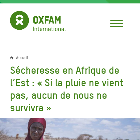
Aller
au
contenu
principal
Accueil
Fil
Sécheresse en Afrique de
d'Ariane
l’Est : « Si la pluie ne vient
pas, aucun de nous ne
survivra »