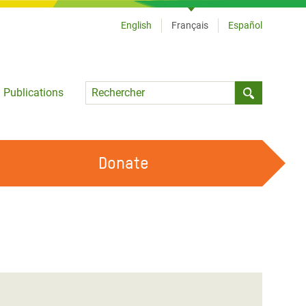
English
Français
Español
Language
Publications
Submit sea
Donate
TRAVAILLER AVEC NOUS
OUR FEMINIST PRINCIPLES
DEVENIR BÉNÉVOLE