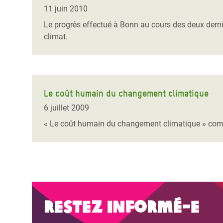
Conflits et Catastrophes
#MonClimatMonAvenir
Crise 
11 juin 2010
Alime
Le progrès effectué à Bonn au cours des deux derni
Inégalités Extrêmes et
Mettons Fin à la Souffrance qui se Cache
l’Est
climat.
Services Essentiels
Derrière notre Alimentation
Crise
Inequality and Rights in a
Les Violences Faites aux Femmes et aux
Digital Age
Filles, Ça Suffit !
Crise
au Ba
Le coût humain du changement climatique
Gender, Rights, and Justice
6 juillet 2009
Crise
« Le coût humain du changement climatique » com
Souda
Crise 
Restez informé-e