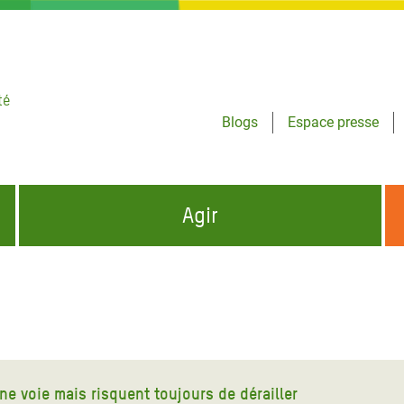
té
Blogs
Espace presse
Agir
NCES HUMANITAIRES
S'INFORMER ET RELAYER NOS MESSAGES
OXFAM DANS LE MONDE
QUI SOMMES-NOUS ?
 aux Dons pour la Crise
ban
à Gaza
ne voie mais risquent toujours de dérailler