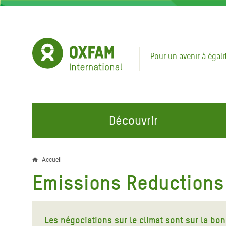
Aller
au
contenu
principal
Pour un avenir à égali
Découvrir
NOS DOMAINES D'ACTION
REJOINDRE NOS CAMPAGNES
URGE
Accueil
Fil
Emissions Reductions
Eau et Assainissement
Climate Justice
Appel
d'Ariane
au Li
Alimentation, Climat et
Hands Off Our Spaces
Ressources Naturelles
Crise 
Les négociations sur le climat sont sur la bon
Rejoignez la Communauté