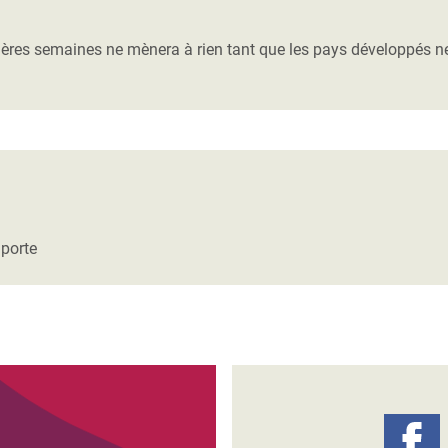
Climatique et
ntaire en Afrique de
ères semaines ne mènera à rien tant que les pays développés ne 
 au Yémen
 des Réfugiés Rohingyas
ngladesh
 des Réfugié·es au
porte
n du Sud
en Syrie