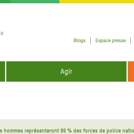
té
Blogs
Espace presse
Agir
NCES HUMANITAIRES
S'INFORMER ET RELAYER NOS MESSAGES
OXFAM DANS LE MONDE
QUI SOMMES-NOUS ?
 aux Dons pour la Crise
ban
à Gaza
es hommes représenteront 99 % des forces de police nati