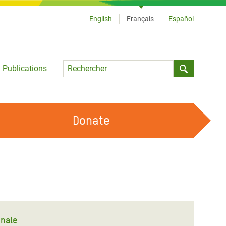
English
Français
Español
Language
Publications
Submit sea
Donate
TRAVAILLER AVEC NOUS
OUR FEMINIST PRINCIPLES
DEVENIR BÉNÉVOLE
onale