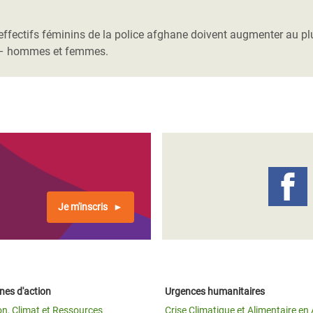
Climatique et
ntaire en Afrique de
ffectifs féminins de la police afghane doivent augmenter au plus 
s – hommes et femmes.
 au Yémen
 des Réfugiés Rohingyas
ngladesh
 des Réfugié·es au
n du Sud
en Syrie
Je m'inscris
es d'action
Urgences humanitaires
on, Climat et Ressources
Crise Climatique et Alimentaire en 