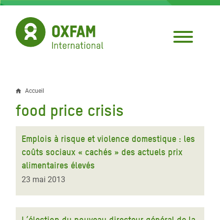
Aller
au
contenu
principal
Accueil
Fil
food price crisis
d'Ariane
Emplois à risque et violence domestique : les
coûts sociaux « cachés » des actuels prix
alimentaires élevés
23 mai 2013
L’élection du nouveau directeur général de la