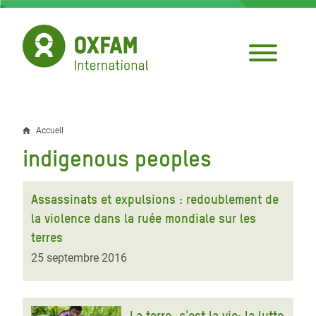
Aller
au
contenu
principal
Accueil
Fil
indigenous peoples
d'Ariane
Assassinats et expulsions : redoublement de
la violence dans la ruée mondiale sur les
terres
25 septembre 2016
La terre, c'est la vie: la lutte