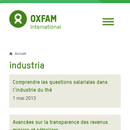
Aller
au
contenu
principal
Accueil
Fil
industria
d'Ariane
Comprendre les questions salariales dans
l’industrie du thé
1 mai 2013
Avancées sur la transparence des revenus
miniers et pétroliers