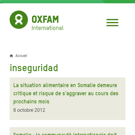
Aller
au
contenu
principal
Accueil
Fil
inseguridad
d'Ariane
La situation alimentaire en Somalie demeure
critique et risque de s'aggraver au cours des
prochains mois
8 octobre 2012
Somalie : la communauté internationale doit