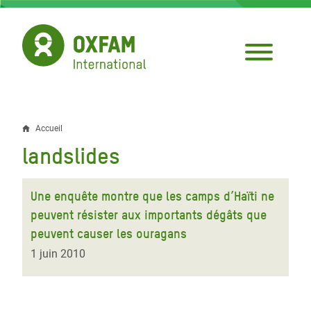
Aller
au
contenu
principal
Accueil
Fil
landslides
d'Ariane
Une enquête montre que les camps d’Haïti ne
peuvent résister aux importants dégâts que
peuvent causer les ouragans
1 juin 2010