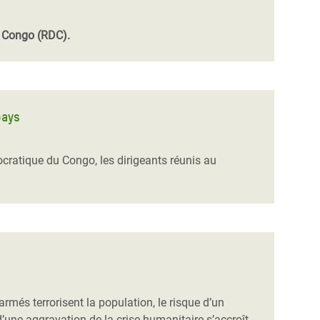
u Congo (RDC).
pays
cratique du Congo, les dirigeants réunis au
armés terrorisent la population, le risque d’un
’une aggravation de la crise humanitaire s’accroît