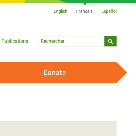
English
Français
Español
Language
Publications
Submit sea
Donate
TRAVAILLER AVEC NOUS
OUR FEMINIST PRINCIPLES
DEVENIR BÉNÉVOLE