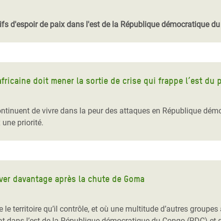
Climatique et
ntaire en Afrique de
ifs d'espoir de paix dans l'est de la République démocratique d
 au Yémen
 des Réfugiés Rohingyas
icaine doit mener la sortie de crise qui frappe l’est du 
ngladesh
ontinuent de vivre dans la peur des attaques en République démo
 des Réfugié·es au
une priorité.
n du Sud
en Syrie
aver davantage après la chute de Goma
e territoire qu’il contrôle, et où une multitude d’autres groupes 
tat dans l’est de la République démocratique du Congo (RDC) et d