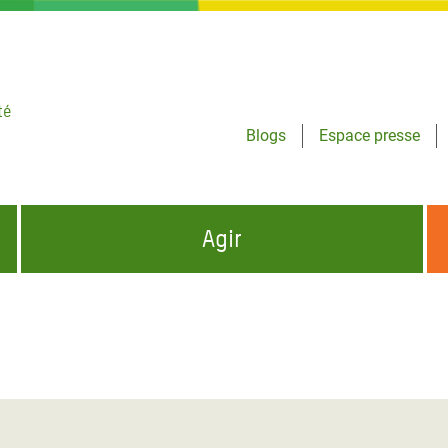
té
Blogs
Espace presse
Agir
NCES HUMANITAIRES
S'INFORMER ET RELAYER NOS MESSAGES
OXFAM DANS LE MONDE
QUI SOMMES-NOUS ?
 aux Dons pour la Crise
ban
à Gaza