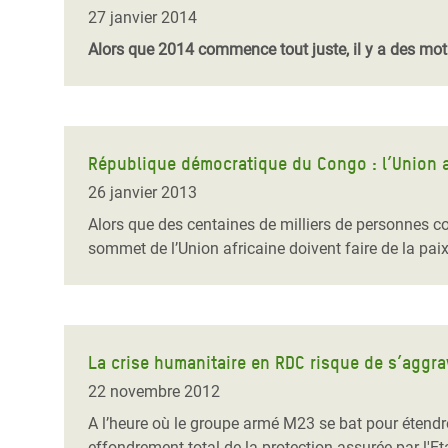
Conflits et Catastrophes
#MonClimatMonAvenir
Crise 
27 janvier 2014
Alime
Alors que 2014 commence tout juste, il y a des mot
Inégalités Extrêmes et
Mettons Fin à la Souffrance qui se Cache
l’Est
Services Essentiels
Derrière notre Alimentation
Crise
Inequality and Rights in a
Les Violences Faites aux Femmes et aux
Digital Age
Filles, Ça Suffit !
Crise
République démocratique du Congo : l’Union afr
au Ba
26 janvier 2013
Gender, Rights, and Justice
Alors que des centaines de milliers de personnes c
Crise
sommet de l’Union africaine doivent faire de la paix 
Souda
Crise 
La crise humanitaire en RDC risque de s’aggr
22 novembre 2012
A l’heure où le groupe armé M23 se bat pour étendre l
effondrement total de la protection assurée par l'E