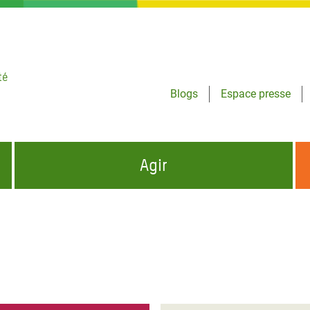
té
Blogs
Espace presse
Agir
NCES HUMANITAIRES
S'INFORMER ET RELAYER NOS MESSAGES
OXFAM DANS LE MONDE
QUI SOMMES-NOUS ?
 aux Dons pour la Crise
ban
à Gaza