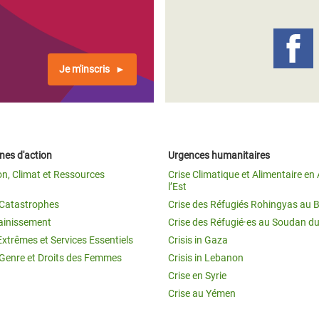
Climatique et
ntaire en Afrique de
Je m'inscris
 au Yémen
 des Réfugiés Rohingyas
ngladesh
es d'action
Urgences humanitaires
 des Réfugié·es au
on, Climat et Ressources
Crise Climatique et Alimentaire en 
n du Sud
l’Est
t Catastrophes
Crise des Réfugiés Rohingyas au 
en Syrie
ainissement
Crise des Réfugié·es au Soudan d
Extrêmes et Services Essentiels
Crisis in Gaza
 Genre et Droits des Femmes
Crisis in Lebanon
Crise en Syrie
Crise au Yémen