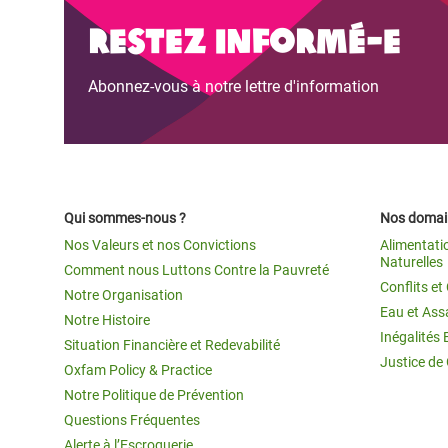
Conflits et Catastrophes
#MonClimatMonAvenir
Crise 
Restez informé-e
Alime
Inégalités Extrêmes et
Mettons Fin à la Souffrance qui se Cache
l’Est
Abonnez-vous à notre lettre d'information
Services Essentiels
Derrière notre Alimentation
Crise
Inequality and Rights in a
Les Violences Faites aux Femmes et aux
Digital Age
Filles, Ça Suffit !
Crise
au Ba
Gender, Rights, and Justice
Qui sommes-nous ?
Nos domain
Crise
Nos Valeurs et nos Convictions
Alimentati
Souda
Naturelles
Comment nous Luttons Contre la Pauvreté
Conflits e
Notre Organisation
Crise 
Eau et Ass
Notre Histoire
Inégalités 
Situation Financière et Redevabilité
Justice de
Oxfam Policy & Practice
Notre Politique de Prévention
Questions Fréquentes
Alerte à l’Escroquerie