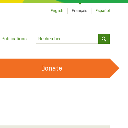
English
Français
Español
Language
Publications
Submit sea
Donate
TRAVAILLER AVEC NOUS
OUR FEMINIST PRINCIPLES
DEVENIR BÉNÉVOLE