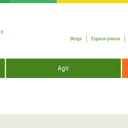
té
Blogs
Espace presse
Agir
NCES HUMANITAIRES
S'INFORMER ET RELAYER NOS MESSAGES
OXFAM DANS LE MONDE
QUI SOMMES-NOUS ?
 aux Dons pour la Crise
ban
à Gaza