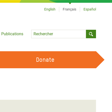
English
Français
Español
Language
Publications
Submit sea
Donate
TRAVAILLER AVEC NOUS
OUR FEMINIST PRINCIPLES
DEVENIR BÉNÉVOLE