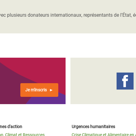
Climatique et
ntaire en Afrique de
ec plusieurs donateurs internationaux, représentants de l'État, é
 au Yémen
 des Réfugiés Rohingyas
ngladesh
 des Réfugié·es au
n du Sud
en Syrie
Je m'inscris
es d'action
Urgences humanitaires
on, Climat et Ressources
Crise Climatique et Alimentaire en 