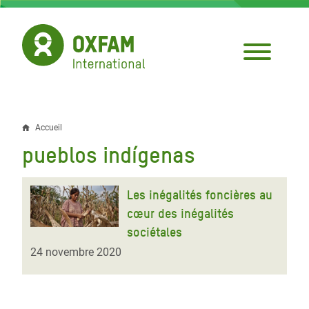
Aller
au
contenu
principal
Accueil
Fil
pueblos indígenas
d'Ariane
Les inégalités foncières au
cœur des inégalités
sociétales
24 novembre 2020