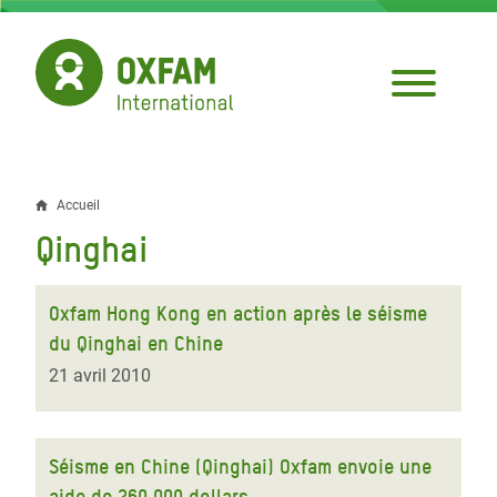
Aller
au
contenu
principal
Accueil
Fil
Qinghai
d'Ariane
Oxfam Hong Kong en action après le séisme
du Qinghai en Chine
21 avril 2010
Séisme en Chine (Qinghai) Oxfam envoie une
aide de 260.000 dollars