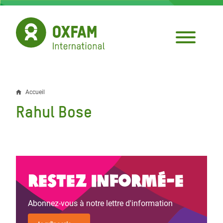
Aller
au
contenu
principal
Accueil
Fil
Rahul Bose
d'Ariane
Restez informé-e
Abonnez-vous à notre lettre d'information