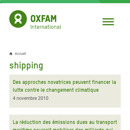
Aller
au
contenu
principal
Accueil
Fil
shipping
d'Ariane
Des approches novatrices peuvent financer la
lutte contre le changement climatique
4 novembre 2010
La réduction des émissions dues au transport
maritime pourrait mobiliser des milliards qui