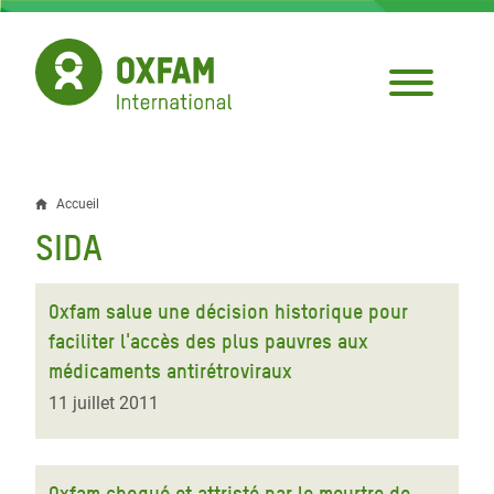
Aller
au
contenu
principal
Accueil
Fil
SIDA
d'Ariane
Oxfam salue une décision historique pour
faciliter l'accès des plus pauvres aux
médicaments antirétroviraux
11 juillet 2011
Oxfam choqué et attristé par le meurtre de