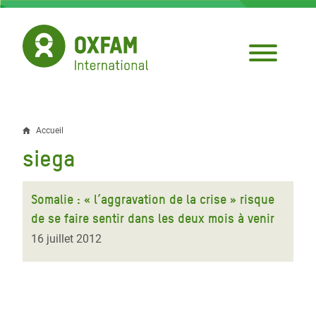
Aller
au
contenu
principal
Accueil
Fil
siega
d'Ariane
Somalie : « l’aggravation de la crise » risque
de se faire sentir dans les deux mois à venir
16 juillet 2012