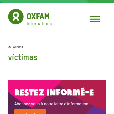
Aller
au
contenu
principal
Accueil
Fil
víctimas
d'Ariane
Restez informé-e
Abonnez-vous à notre lettre d'information