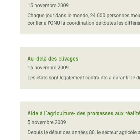
Conflits et Catastrophes
#MonClimatMonAvenir
Crise 
15 novembre 2009
Alime
Chaque jour dans le monde, 24 000 personnes meurent
Inégalités Extrêmes et
Mettons Fin à la Souffrance qui se Cache
l’Est
confier à l’ONU la coordination de toutes les différen
Services Essentiels
Derrière notre Alimentation
Crise
Inequality and Rights in a
Les Violences Faites aux Femmes et aux
Digital Age
Filles, Ça Suffit !
Crise
au Ba
Au-delà des clivages
Gender, Rights, and Justice
16 novembre 2009
Crise
Les états sont légalement contraints à garantir le dr
Souda
Crise 
Aide à l’agriculture: des promesses aux réalité
5 novembre 2009
Depuis le début des années 80, le secteur agricole a