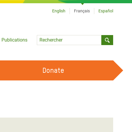
English
Français
Español
Language
Publications
Submit sea
Donate
TRAVAILLER AVEC NOUS
OUR FEMINIST PRINCIPLES
DEVENIR BÉNÉVOLE