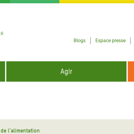
té
Blogs
Espace presse
Agir
NCES HUMANITAIRES
S'INFORMER ET RELAYER NOS MESSAGES
OXFAM DANS LE MONDE
QUI SOMMES-NOUS ?
 aux Dons pour la Crise
ban
à Gaza
de l’alimentation