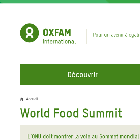
Aller
au
contenu
principal
Pour un avenir à égali
Découvrir
NOS DOMAINES D'ACTION
REJOINDRE NOS CAMPAGNES
URGE
Accueil
Fil
World Food Summit
Eau et Assainissement
Climate Justice
Appel
d'Ariane
au Li
Alimentation, Climat et
Hands Off Our Spaces
Ressources Naturelles
Crise 
L’ONU doit montrer la voie au Sommet mondial 
Rejoignez la Communauté