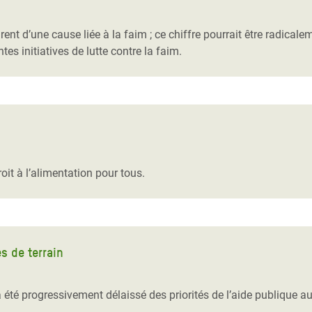
Climatique et
ntaire en Afrique de
 d’une cause liée à la faim ; ce chiffre pourrait être radicalem
tes initiatives de lutte contre la faim.
 au Yémen
 des Réfugiés Rohingyas
ngladesh
 des Réfugié·es au
oit à l’alimentation pour tous.
n du Sud
en Syrie
s de terrain
 été progressivement délaissé des priorités de l’aide publique a