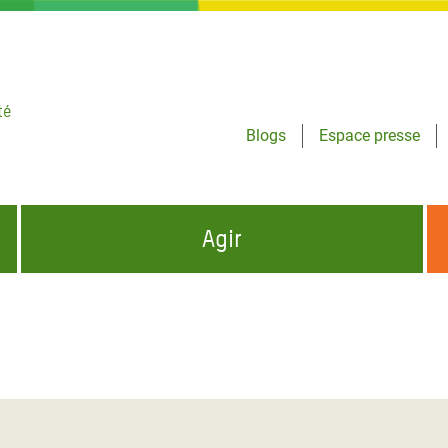
té
Blogs
Espace presse
Agir
NCES HUMANITAIRES
S'INFORMER ET RELAYER NOS MESSAGES
OXFAM DANS LE MONDE
QUI SOMMES-NOUS ?
 aux Dons pour la Crise
ban
à Gaza