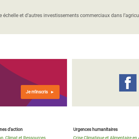
Climatique et
ntaire en Afrique de
e échelle et d’autres investissements commerciaux dans l’agricu
 au Yémen
 des Réfugiés Rohingyas
ngladesh
 des Réfugié·es au
n du Sud
en Syrie
Je m'inscris
es d'action
Urgences humanitaires
on, Climat et Ressources
Crise Climatique et Alimentaire en 