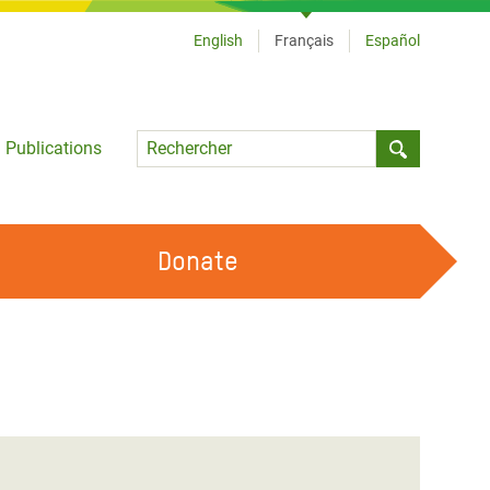
English
Français
Español
Language
Publications
Submit sea
Donate
TRAVAILLER AVEC NOUS
OUR FEMINIST PRINCIPLES
DEVENIR BÉNÉVOLE