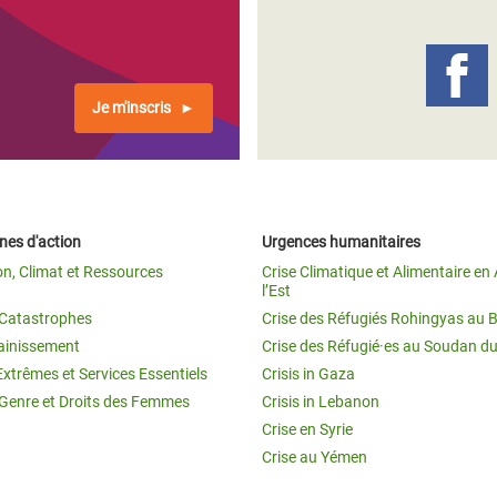
Climatique et
ntaire en Afrique de
Je m'inscris
 au Yémen
 des Réfugiés Rohingyas
ngladesh
es d'action
Urgences humanitaires
 des Réfugié·es au
on, Climat et Ressources
Crise Climatique et Alimentaire en 
n du Sud
l’Est
t Catastrophes
Crise des Réfugiés Rohingyas au 
en Syrie
ainissement
Crise des Réfugié·es au Soudan d
Extrêmes et Services Essentiels
Crisis in Gaza
 Genre et Droits des Femmes
Crisis in Lebanon
Crise en Syrie
Crise au Yémen