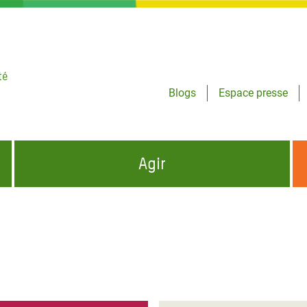
té
Blogs
Espace presse
Agir
NCES HUMANITAIRES
S'INFORMER ET RELAYER NOS MESSAGES
OXFAM DANS LE MONDE
QUI SOMMES-NOUS ?
 aux Dons pour la Crise
ban
à Gaza