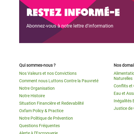
Conflits et Catastrophes
#MonClimatMonAvenir
Crise 
Restez informé-e
Alime
Inégalités Extrêmes et
Mettons Fin à la Souffrance qui se Cache
l’Est
Abonnez-vous à notre lettre d'information
Services Essentiels
Derrière notre Alimentation
Crise
Inequality and Rights in a
Les Violences Faites aux Femmes et aux
Digital Age
Filles, Ça Suffit !
Crise
au Ba
Gender, Rights, and Justice
Qui sommes-nous ?
Nos domain
Crise
Nos Valeurs et nos Convictions
Alimentati
Souda
Naturelles
Comment nous Luttons Contre la Pauvreté
Conflits e
Notre Organisation
Crise 
Eau et Ass
Notre Histoire
Inégalités 
Situation Financière et Redevabilité
Justice de
Oxfam Policy & Practice
Notre Politique de Prévention
Questions Fréquentes
Alerte à l’Escroquerie