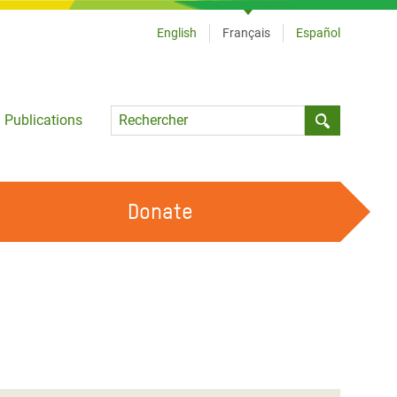
English
Français
Español
Language
Publications
Submit sea
Donate
TRAVAILLER AVEC NOUS
OUR FEMINIST PRINCIPLES
DEVENIR BÉNÉVOLE